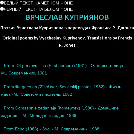
БЕЛЫЙ ТЕКСТ НА ЧЕРНОМ ФОНЕ
ЧЕРНЫЙ ТЕКСТ НА БЕЛОМ ФОНЕ
ВЯЧЕСЛАВ КУПРИЯНОВ
Поэзия Вячеслава Куприянова в переводах Фрэнсиса Р. Джонса
Original poems by Vyacheslav Kupriyanov. Translations by Francis
R. Jones
From: Ot pervovo litsa (First person) (1981) - От первого лица. -
М., Современник, 1981
From life goes on
(Ziznj idet,
Sovjetskij pisatelj, 1982) - Жизнь
идет. -М., Советский писатель, 1982
From Domashnie zadaniaja (homework) (1986) - Домашние
задания. - М., Молодая гвардия, 1986
From Echo (1988) - Эхо. - М. Современник, 1988,