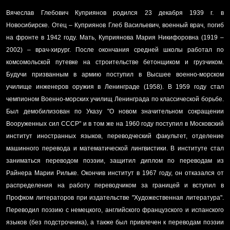
Вячеслав Глебович Куприянов
родился
23 декабря 1939 г.
в
Новосибирск
е. Отец –
Куприянов Глеб Васильевич
, военный врач, погиб
на фронте в 1942 году. Мать,
Куприянова Мария Никифоровна
(1919 –
2002) – врач-хирург. После окончания средней школы работал по
комсомольской путевке на строительстве бетонщиком и грузчиком.
Будучи призванным в армию поступил в
Высшее военно-морском
училище инженеров оружия в Ленинграде
(1958). В 1959 году стал
чемпионом Военно-морских училищ Ленинграда по классической борьбе.
Был демобилизован по Указу "О новом значительном сокращении
Вооруженных сил СССР" и в том же на 1960 году поступил в
Московский
институт иностранных языков
, переводческий факультет, отделение
машинного перевода и математической лингвистики. В институте стал
заниматься переводом поэзии, защитил диплом по переводам из
Райнера Марии Рильке. Окончив институт в 1967 году, он отказался от
распределения на работу переводчиком за границей и вступил в
Профком литераторов при издательстве "Художественная литература".
Переводил поэзию с немецкого, английского французского и испанского
языков (без подстрочника), а также был привлечен к переводам поэзии