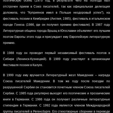
поэтическую осень (1975 год, в результате чего на полгода был
отстрочен прием в Союз писателей, так как официальная делегация
доложила, что "Куприянов имел в Польше нездоровый успех"), на
фестиваль поэзии в Кембридже (Англия, 1985), фестиваль в итальянском
городе Гонеза (1986, где он получил премию фестиваля). В 1987 году
Литературная община города Вршац в Югославии объявляет его лучшим
поэтом Европы этого года и присуждает ему Европейскую литературную
премию.
В 1988 году он проводит первый независимый фестиваль поэтов в
Сибири (Ленинск-Кузнецкий). В 1989 году участвует в организации
Фестиваля поэзии в Калуге.
В 1999 году ему вручается
Литературный жезл Македонии – награда
Союза писателей Македонии
. В том же году после поездки по
разрушенной Сербии он становится почетным членом Союза писателей
Сербии. С 1985 года регулярно выходят его поэтические и прозаические
книги в Германии. С 1986 года он получает различные литературные
стипендии в Германии. С 1992 года является членом Международной
группы писателей в Регенсбурге. Его стихотворные сборники в переводе