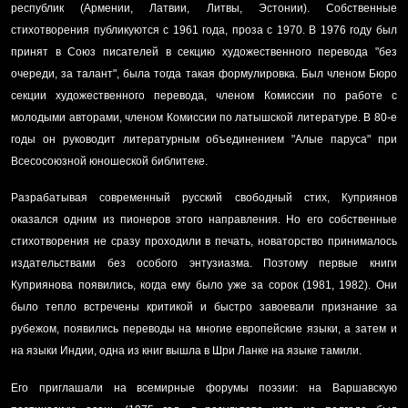
республик (Армении, Латвии, Литвы, Эстонии). Собственные
стихотворения публикуются с 1961 года, проза с 1970. В 1976 году был
принят в
Союз писателей
в секцию художественного перевода "без
очереди, за талант", была тогда такая формулировка. Был членом Бюро
секции художественного перевода, членом Комиссии по работе с
молодыми авторами, членом Комиссии по латышской литературе. В 80-е
годы он руководит литературным объединением "Алые паруса" при
Всесосоюзной юношеской библитеке.
Разрабатывая современный русский свободный стих, Куприянов
оказался одним из пионеров этого направления. Но его собственные
стихотворения не сразу проходили в печать, новаторство принималось
издательствами без особого энтузиазма. Поэтому первые книги
Куприянова появились, когда ему было уже за сорок (1981, 1982). Они
было тепло встречены критикой и быстро завоевали признание за
рубежом, появились переводы на многие европейские языки, а затем и
на языки Индии, одна из книг вышла в Шри Ланке на языке тамили.
Его приглашали на всемирные форумы поэзии: на Варшавскую