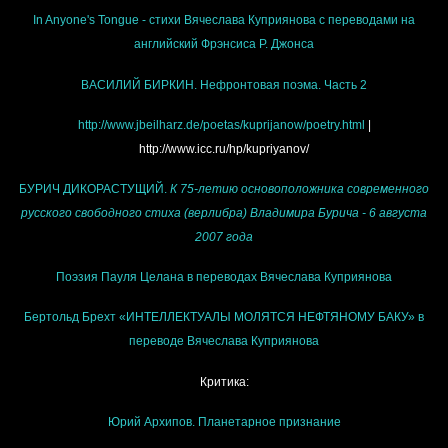
In Anyone's Tongue - стихи Вячеслава Куприянова с переводами на
английский Фрэнсиса Р. Джонса
ВАСИЛИЙ БИРКИН. Нефронтовая поэма. Часть 2
http://www.jbeilharz.de/poetas/kuprijanow/poetry.html
|
http://www.icc.ru/hp/kupriyanov/
БУРИЧ ДИКОРАСТУЩИЙ.
К 75-летию основоположника современного
русского свободного стиха (верлибра) Владимира Бурича - 6 августа
2007 года
Поэзия Пауля Целана в переводах Вячеслава Куприянова
Бертольд Брехт «ИНТЕЛЛЕКТУАЛЫ МОЛЯТСЯ НЕФТЯНОМУ БАКУ» в
переводе Вячеслава Куприянова
Критика:
Юрий Архипов. Планетарное признание