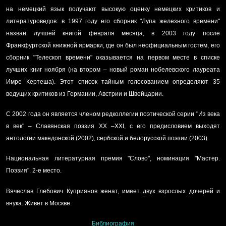
на немецкий язык получают высокую оценку немецких критиков и
литературоведов: в 1997 году его сборник "Лупа железного времени"
назван лучшей книгой февраля месяца, в 2003 году после
Франкфуртской книжной ярмарки, где он был неофициальным гостем, его
сборник "Телескоп времени" оказывается на первом месте в списке
лучших книг ноября (на втором – новый роман нобелевского лауреата
Имре Кертеша). Этот список тайным голосованием определяют 35
ведущих критиков из Германии, Австрии и Швейцарии.
С 2002 года он является членом редколлегии поэтической серии "Из века
в век" – Славянская поэзия ХХ –ХХI, с его предисловием выходят
антологии македонской (2002), сербской и белорусской поэзии (2003).
Национальная литературная премия "Слово", номинация "Мастер.
Поэзия". 2-е место.
Вячеслав Глебович Куприянов женат, имеет двух взрослых дочерей и
внука. Живет в Москве.
Библиография