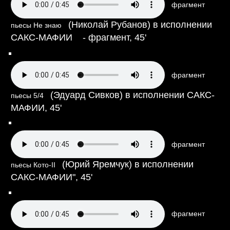
фрагмент
(Николай Рубанов) в исполнении
пьесы Не знаю
САКС-МАФИИ
- фрагмент,
45'
фрагмент
(Эдуард Сивков) в исполнении САКС-
пьесы 5/4
МАФИИ,
45'
фрагмент
(Юрий Яремчук) в исполнении
пьесы Кото-II
САКС-МАФИИ",
45'
фрагмент