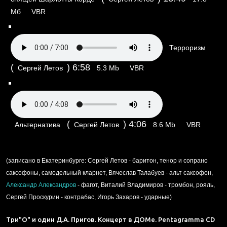
Мб
VBR
Терроризм
(
)
6:58
Сергей Летов
5.3 Mb
VBR
(
)
4:06
Альтернатива
Сергей Летов
8.6 Mb
VBR
(записано в Екатеринбурге: Сергей Летов - баритон, тенор и сопрано
саксофоны, самодельный кларнет, Вячеслав Талабуев - альт саксофон,
Александр Александров
- фагот, Виталий Владимиров - тромбон, рояль,
Сергей Проскурин - контрабас, Игорь Захаров - ударные)
Три"О" и один Д.А. Пригов.
Концерт в ДОМе.
Pentagramma CD