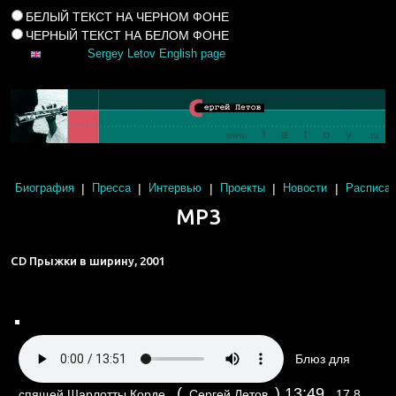
БЕЛЫЙ ТЕКСТ НА ЧЕРНОМ ФОНЕ
ЧЕРНЫЙ ТЕКСТ НА БЕЛОМ ФОНЕ
Sergey Letov English page
|
|
|
|
|
Биография
Пресса
Интервью
Проекты
Новости
Расписан
MP3
CD Прыжки в ширину, 2001
Блюз для
(
)
13:49
спящей Шарлотты Корде
Сергей Летов
17.8