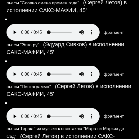
(Сергей Летов) в
пьесы "Словно смена времен года"
исполнении САКС-МАФИИ,
45'
фрагмент
(Эдуард Сивков) в исполнении
пьесы "Этно.ру"
САКС-МАФИИ,
45'
фрагмент
(Сергей Летов) в исполнении
пьесы "Пентаграмма"
САКС-МАФИИ,
45'
фрагмент
пьесы Теракт" из музыки к спектаклю "Марат и Маркиз де
(Сергей Летов) в исполнении САКС-
Сад"