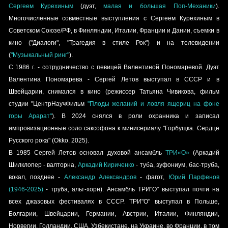
Сергеем Курехиным
(дуэт,
малая и большая Поп-Механики
).
Многочисленные совместные выступления с Сергеем Курехиным в
Советском Союзе/РФ, в Финляндии, Италии, Франции и Дании, съемки в
кино ("Диалоги", "Трагедия в стиле Рок") и на телевидении
(
"Музыкальный ринг"
).
С 1986 г. - сотрудничество с певицей
Валентиной Пономаревой
.
Дуэт
Валентина Пономарева - Сергей Летов
выступал в СССР и в
Швейцарии, снимался в кино (режиссер Татьяна Чивикова, фильм
студии "ЦентрНаучФильм
"Плоды желаний и ловля ящериц на фоне
горы Арарат"
). В 2024 снялся в роли охранника и записал
импровизационные соло саксофона к минисериалу "Горбущка. Сердце
Русского рока" (Okko. 2025).
В 1985 Сергей Летов основал
духовой ансамбль
ТРИ«О»
(
Аркадий
Шилклопер
- валторна,
Аркадий Кириченко
- туба, эуфониум, бас-труба,
вокал, позднее -
Александр Александров
- фагот,
Юрий Парфенов
(1946-2025)
- труба, альт-хорн). Ансамбль ТРИ"О" выступал почти на
всех джазовых фестивалях в СССР. ТРИ"О" выступал в Польше,
Болгарии, Швейцарии, Германии, Австрии, Италии, Финляндии,
Норвегии, Голландии, США, Узбекистане, на Украине, во Франции, в том