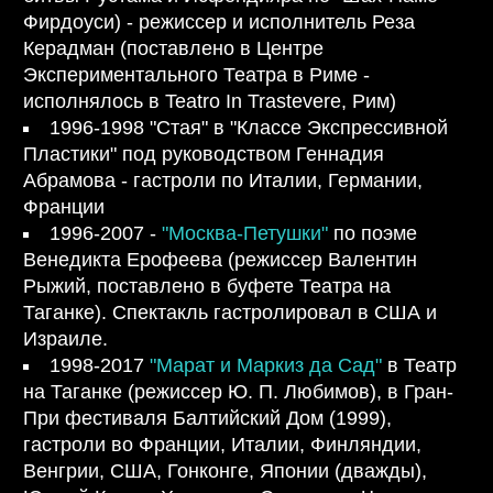
Фирдоуси) - режиссер и исполнитель Реза
Керадман (поставлено в Центре
Экспериментального Театра в Риме -
исполнялось в Teatro In Trastevere, Рим)
1996-1998 "Стая" в "Классе Экспрессивной
Пластики" под руководством Геннадия
Абрамова - гастроли по Италии, Германии,
Франции
1996-2007 -
"Москва-Петушки"
по поэме
Венедикта Ерофеева (режиссер Валентин
Рыжий, поставлено в буфете Театра на
Таганк
е
). Спектакль гастролировал в США и
Израиле.
1998-2017
"Марат и Маркиз да Сад"
в Театр
на Таганке (режиссер Ю. П. Любимов
),
в Гран-
При фестиваля Балтийский Дом (1999),
гастроли во Франции, Италии, Финляндии,
Венгрии, США, Гонконге, Японии (дважды),