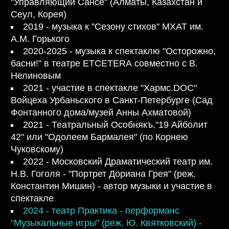
"Управляющий Сансё" (Алматы, Казахстан и
Сеул, Корея)
2019 - музыка к "Сезону стихов" МХАТ им.
А.М. Горького
2020-2025 - музыка к спектаклю "Осторожно,
басни!" в театре ETCETERA совместно с В.
Нелиновым
2021 - участие в спектакле "Хармс.DOC"
Войцеха Урбаньского в Санкт-Петербурге (Сад
Фонтанного дома/музей Анны Ахматовой)
2021 - Театральный Особнякъ.
"19 Айболит
42"
или
"Одолеем Бармалея"
(по Корнею
Чуковскому)
2022 - Московский Драматический театр им.
Н.В. Гоголя -
"Портрет Дориана Грея"
(реж.
Константин Мишин) - автор музыки и участие в
спектакле
2024 - театр Практика - перформанс
"Музыкальные игры" (реж. Ю. Квятковский) -