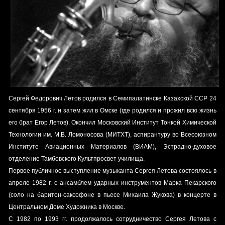
Сергей Федорович Летов родился в Семипалатинске Казахской ССР 24
сентября 1956 г. и затем жил в Омске (где родился и прожил всю жизнь
его брат
Егор Летов
). Окончил
Московский Институт Тонкой Химической
Технологии им. М.В. Ломоносова (МИТХТ)
,
аспирантуру во Всесоюзном
Институте Авиационных Материалов (ВИАМ)
,
Эстрадно-духовое
отделение Тамбовского Культпросвет училища
.
Первое публичное выступление музыканта Сергея Летова состоялось в
апреле 1982 г. с ансамблем ударных инструментов Марка Пекарского
(соло на баритон-саксофоне в пьесе Михаила Жукова) в концерте в
Центральном Доме Художника в Москве.
C 1982 по 1993 гг. продолжалось сотрудничество Сергея Летова с