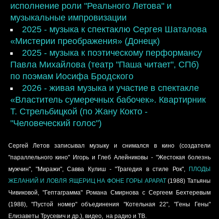
исполнение роли "Реального Летова" и
музыкальные импровизации
2025 - музыка к спектаклю Сергея Шаталова
«Мистерии преображения» (Донецк)
2025 - музыка к поэтическому перформансу
Павла Михайлова (театр "Паша читает", СПб)
по поэмам Иосифа Бродского
2026 - живая музыка и участие в спектакле
«Властитель сумеречных бабочек». Квартирник
Т. Стрельбицкой (по Жану Кокто -
"Человеческий голос")
Сергей Летов записывал музыку и снимался в кино (создатели
"параллельного кино" Игорь и Глеб Алейниковы - "Жестокая болезнь
мужчин", "Миражи", Савва Кулиш - "Трагедия в стиле Рок",
ПЛОДЫ
ЖЕЛАНИЙ И ЛОВЛЯ ЯЩЕРИЦ НА ФОНЕ ГОРЫ АРАРАТ
(1988) Татьяны
Чивиковой, "Гептаграмма" Романа Смирнова с Сергеем Бехтеревым
(1988), "Пустой номер" объединения "Котельная 22", "Гены Гены"
Елизаветы Трусевич и др.), видео, на радио и ТВ.