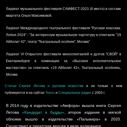
Лауреат музыкального фестиваля САМФЕСТ-2023 (II место) в составе
квартета Ольги Максимовой.
Лауреат Международного театрального фестиваля "Русская классика.
Лобня-2024" - "За интересную музыкальную партитуру в спектакле "19
Айболит 42", театр "Театральный особняк", Москва"
Лауреат VI Открытого фестиваля моноспектаклей и дуэтов "СВОЙ" в
Екатеринбурге в номинации за «Высокое исполнительское
мастерство» за спектакль «19 Айболит 42», Театральный особнякъ,
Москва
Статьи Сергея Летова о русском искусстве
и не только о нем
публикуются в на сайтах
Топос
и
Специальное радио
с 2003 г.
В
2014
году в издательстве «
Амфора
» вышла книга Сергея
Летова
«Кандидат в будды»
, второе издание в мягкой
обложке вышло в издательстве «Пальмира» в 2020.
Существует и пиратская версия в виде аудиокниги