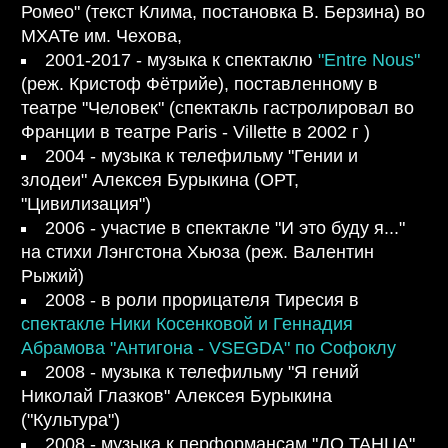
Ромео"
(текст Клима, постановка В. Берзина) во
МХАТе им. Чехова,
2001-2017 - музыка к спектаклю
"Entre Nous"
(реж. Кристоф Фётрийе), поставленному в
театре "Человек" (спектакль гастролировал во
Франции в театре Paris - Villette в 2002 г )
2004 - музыка к телефильму "Гении и
злодеи" Алексея Бурыкина (ОРТ,
"Цивилизация")
2006 - участие в спектакле "И это буду я..."
на стихи Лэнгстона Хьюза (реж. Валентин
Рыжий)
2008 - в роли прорицателя Тиресия в
спектакле Ники Косенковой и Геннадия
Абрамова "Антигона - VSEGDA" по Софоклу
2008 - музыка к телефильму "Я гений
Николай Глазков" Алексея Бурыкина
("Культура")
2008 - музыка к перформансам "ДО ТАНЦА"