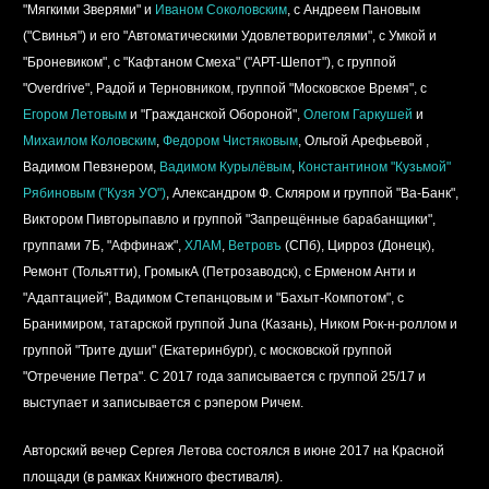
"Мягкими Зверями" и
Иваном Соколовским
, с Андреем Пановым
("Свинья") и его "Автоматическими Удовлетворителями", c Умкой и
"Броневиком
"
, с
"
Кафтаном Смеха
"
("АРТ-Шепот"), с группой
"Overdrive",
Радой и Терновником,
группой "
Московское Время
", с
Егором Летовым
и "Гражданской Обороной",
Олегом Гаркушей
и
Михаилом Коловским
,
Федором Чистяковым
, Ольгой Арефьевой ,
Вадимом Певзнером,
Вадимом Курылёвым
,
Константином "Кузьмой"
Рябиновым ("
Кузя УО
")
, Александром Ф. Скляром и группой "
Ва-Банк
",
Виктором Пивторыпавло и группой "
Запрещённые барабанщики
",
группами
7Б
,
"
Аффинаж
"
,
ХЛАМ
,
Ветровъ
(СПб),
Цирроз
(Донецк),
Ремонт
(Тольятти),
ГромыкА
(Петрозаводск), с
Ерменом
Анти и
"Адаптацией"
,
Вадимом Степанцовым
и
"Бахыт-Компотом", с
Бранимиром
,
татарской группой
Juna
(Казань)
, Ником Рок-н-роллом
и
группой
"
Трите души
" (Екатеринбург), с московской группой
"Отречение Петра"
.
С 2017 года записывается с группой
25/17
и
выступает и записывается с рэпером
Рич
ем
.
Авторский вечер Сергея Летова состоялся в июне 2017 на Красной
площади (в рамках Книжного фестиваля).