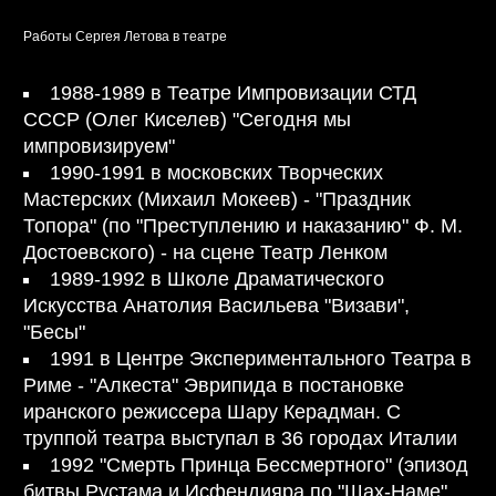
Работы Сергея Летова в театре
1988-1989 в Театре Импровизации СТД
СССР (Олег Киселев) "Сегодня мы
импровизируем"
1990-1991 в московских Творческих
Мастерских (Михаил Мокеев) - "Праздник
Топора" (по "Преступлению и наказанию" Ф. М.
Достоевского) - на сцене Театр Ленком
1989-1992 в Школе Драматического
Искусства Анатолия Васильева "Визави",
"Бесы"
1991 в Центре Экспериментального Театра в
Риме - "Алкеста" Эврипида в постановке
иранского режиссера Шару Керадман. С
труппой театра выступал в 36 городах Италии
1992 "Смерть Принца Бессмертного" (эпизод
битвы Рустама и Исфендияра по "Шах-Наме"