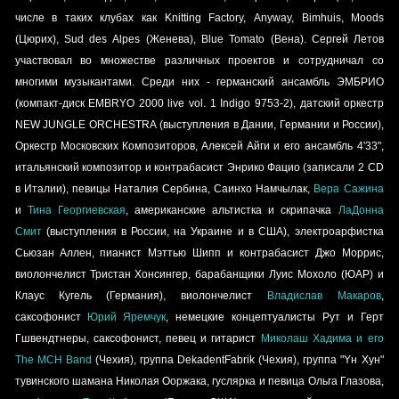
числе в таких клубах как Knitting Factory, Anyway, Bimhuis, Moods
(Цюрих), Sud des Alpes (Женева), Blue Tomato (Вена). Сергей Летов
участвовал во множестве различных проектов и сотрудничал со
многими музыкантами. Среди них - германский ансамбль
ЭМБРИО
(компакт-диск EMBRYO 2000 live vol. 1 Indigo 9753-2), датский оркестр
NEW JUNGLE ORCHESTRA
(выступления в Дании, Германии и России),
Оркестр Московских Композиторов
,
Алексей Айги
и его ансамбль
4'33"
,
итальянский композитор и контрабасист
Энрико Фацио
(записали 2 CD
в Италии), певицы
Наталия Сербина
,
Саинхо Намчылак
,
Вера Сажина
и
Тина Георгиевская
, американские альтистка и скрипачка
ЛаДонна
Смит
(выступления в России, на Украине и в США), электроарфистка
Сьюзан Аллен
, пианист
Мэттью Шипп
и контрабасист
Джо Моррис
,
виолончелист
Тристан Хонсингер
,
барабанщики
Луис Мохоло
(ЮАР) и
Клаус Кугель
(Германия), виолончелист
Владислав Макаров
,
саксофонист
Юрий Яремчук
, немецкие концептуалисты
Рут и Герт
Гшвендтнеры
, саксофонист, певец и гитарист
Миколаш Хадима
и его
The MCH Band
(Чехия), группа
DekadentFabrik
(Чехия), группа
"Yн Хyн"
тувинского шамана
Николая Ооржака
, гуслярка и певица
Ольга Глазова
,