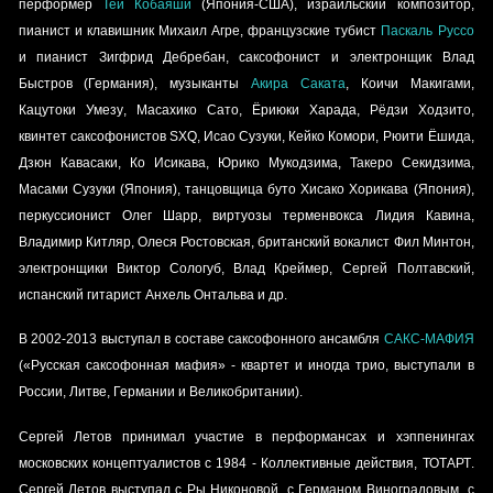
перформер
Теи Кобаяши
(Япония-США), израильский композитор,
пианист и клавишник
Михаил Агре
,
французские тубист
Паскаль Руссо
и пианист
Зигфрид Дебребан
, саксофонист и электронщик
Влад
Быстров
(Германия), музыканты
Акира Саката
,
Коичи Макигами
,
Кацутоки Умезу
,
Масахико Сато
,
Ёриюки Харада
,
Рёдзи Ходзито
,
квинтет саксофонистов
SXQ
,
Исао Сузуки
,
Кейко Комори
,
Рюити Ёшида
,
Дзюн Кавасаки
,
Ко Исикава
,
Юрико Мукодзима
,
Такеро Секидзима
,
Масами Сузуки
(Япония), танцовщица буто Хисако Хорикава (Япония),
перкуссионист
Олег Шарр
, виртуозы терменвокса
Лидия Кавина
,
Владимир Китляр
,
Олеся Ростовская
, британский вокалист
Фил Минтон
,
электронщики
Виктор Сологуб
,
Влад Креймер
,
Сергей Полтавский
,
испанский гитарист
Анхель Онтальва
и др.
В 2002-2013 выступал в составе саксофонного ансамбля
САКС-МАФИЯ
(
«Русская саксофонная мафия»
- квартет и иногда трио, выступали в
России, Литве, Германии и Великобритании).
Сергей Летов принимал участие в перформансах и хэппенингах
московских концептуалистов с 1984 - Коллективные действия,
ТОТАРТ
.
Сергей Летов выступал с Ры Никоновой, с Германом Виноградовым, с