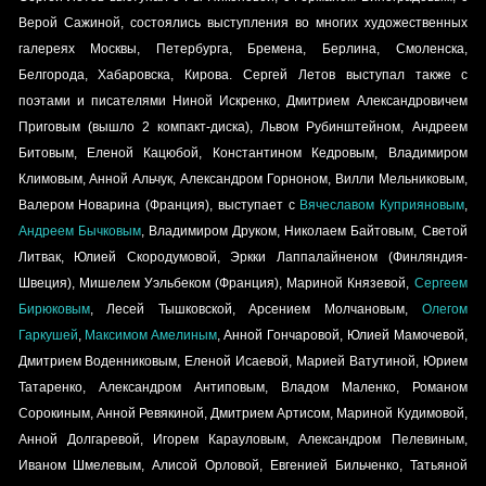
Верой Сажиной, состоялись выступления во многих художественных
галереях Москвы, Петербурга, Бремена, Берлина, Смоленска,
Белгорода, Хабаровска, Кирова. Сергей Летов выступал также с
поэтами и писателями Ниной Искренко, Дмитрием Александровичем
Приговым (вышло 2 компакт-диска), Львом Рубинштейном, Андреем
Битовым, Еленой Кацюбой, Константином Кедровым, Владимиром
Климовым, Анной Альчук
,
Александром Горноном
,
Вилли Мельниковым
,
Валером Новарина (Франция), выступает с
Вячеславом Куприяновым
,
Андреем Бычковым
,
Владимиром Друком, Николаем Байтовым, Светой
Литвак, Юлией Скородумовой, Эркки Лаппалайненом (Финляндия-
Швеция), Мишелем Уэльбеком (Франция), Мариной Князевой,
Сергеем
Бирюковым
, Лесей Тышковской, Арсением Молчановым,
Олегом
Гаркушей
,
Максимом Амелиным
, Анной Гончаровой,
Юлией Мамочевой,
Дмитрием Воденниковым,
Еленой Исаевой, Марией Ватутиной, Юрием
Татаренко, Александром Антиповым, Владом Маленко, Романом
Сорокиным, Анной Ревякиной, Дмитрием Артисом, Мариной Кудимовой,
Анной Долгаревой, Игорем Карауловым, Александром Пелевиным,
Иваном Шмелевым, Алисой Орловой, Евгенией Бильченко, Татьяной