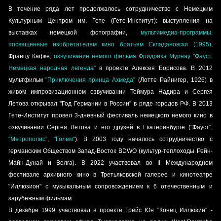
В течение ряда лет продолжалось сотрудничество с Немецким
Культурным Центром им. Гете (
Гете-Институт
): выступления на
выставках немецкой фотографии,
мультимедиа-программы,
посвященные изобретателям кино братьям Складановски (1995)
,
Францу Кафке;
озвучивание немого фильма Фридриха Мурнау "Фауст.
Немецкая народная легенда"
в проекте
Алексея Борисова
. В 2012
мультфильм
"Приключения принца Ахмеда"
(Лотте Райнигер, 1926) в
живом импровизационном озвучивании Теймура Надира и Сергея
Летова открывал "Год Германии в России" в ряде городов РФ. В 2013
Гете-Институт провел 3-дневный фестиваль немецкого немого кино в
озвучивании Сергея Летова и его друзей в Екатеринбурге ("Фауст",
"Метрополис"
,
"Голем"
). В 2003 году началось сотрудничество с
германским Обществом Запад-Восток
BDWO
(культур-теплоходы Рейн-
Майн-Дунай и Волга). В 2022 участвовал во II Международном
фестивале архивного кино в Третьяковской галерее и кинотеатре
"Иллюзион" с музыкальным сопровождением к 6 отечественным и
зарубежным фильмам.
В декабре 1999 участвовал в проекте Грейс Юн "Конец Иллюзии" -