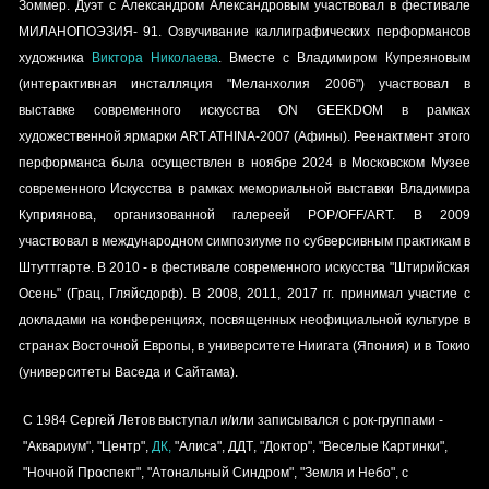
Зоммер. Дуэт с Александром Александровым участвовал в фестивале
МИЛАН
ОПОЭЗИЯ-
91
. Озвучивание каллиграфических перформансов
художника
Виктора Николаева
. Вместе с Владимиром Купреяновым
(интерактивная инсталляция "Меланхолия 2006") участвовал в
выставке современного искусства
ON GEEKDOM в рамках
художественной ярмарки
ART ATHINA-
2007
(
Афины
)
. Реенактмент этого
перформанса была осуществлен в ноябре 2024 в Московском Музее
современного Искусства в рамках мемориальной выставки Владимира
Куприянова, организованной галереей POP/OFF/ART.
В
2009
участвовал в
международном симпозиуме по субверсивным практикам
в
Штуттгарт
е
.
В
2010
- в
фестивале современного искусства
"Штирийская
Осень"
(
Грац
,
Гляйсдорф
)
. В 2008, 2011, 2017 гг. принимал участие с
докладами на конференциях, посвященных неофициальной культуре в
странах Восточной Европы, в
университете Ниигата
(Япония) и в
Токио
(университеты Васеда и Сайтама)
.
С 1984 Сергей Летов выступал и/или записывался с рок-группами -
"
Аквариум
", "
Центр
",
ДК
,
"
Алиса
",
ДДТ
, "
Доктор
", "
Веселые Картинки
",
"
Ночной Проспект
", "
Атональный Синдром
", "
Земля и Небо
", с