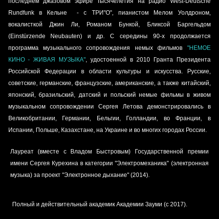
последнем джазовом эфире Тысячелетия на радио
West-Deutsche
Rundfunk
в Кельне - с ТРИ"О", пианистом Мелом Уолдроном,
вокалисткой
Джин Ли
, Романом Бункой, Бликсой Баргельдом
(Einstürzende Neubauten) и др. С середины 90-х продолжается
программа музыкального сопровождения немых фильмов
"НЕМОЕ
КИНО - ЖИВАЯ МУЗЫКА"
, удостоенной в 2010
Гранта Президента
Российской Федерации в области культуры и искусства
. Русские,
советские, германские, французские, американские, а также китайский,
японский, бразильский, датский и польский немые фильмы в живом
музыкальном сопровождении Сергея Летова демонстрировались в
Великобритании, Германии, Бельгии, Голландии, во Франции, в
Испании, Польше, Казахстане, на Украине и во многих городах России.
Лауреат (вместе с Владом Быстровым)
Государственной премии
имени Сергея Курехина
в категории "Электромеханика" (электронная
музыка) за проект "Электронное дыхание" (2014).
Полный и действительный академик Академии Зауми (с 2017).