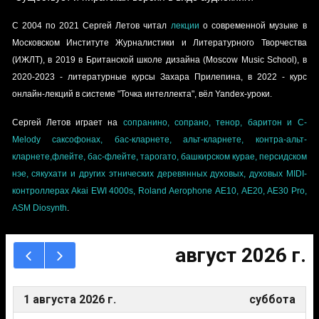
С 2004 по 2021 Сергей Летов читал
лекции
о современной музыке в
Московском Институте Журналистики и Литературного Творчества
(ИЖЛТ)
, в 2019 в Британской школе дизайна (Moscow Music School), в
2020-2023 - литературные курсы Захара Прилепина, в 2022 - курс
онлайн-лекций в системе "Точка интеллекта", вёл Yandex-уроки.
Сергей Летов играет на
сопранино, сопрано, тенор, баритон и C-
Melody саксофонах, бас-кларнете, альт-кларнете, контра-альт-
кларнете,флейте, бас-флейте, тарогато, башкирском курае, персидском
нэе, сякухати и других этнических деревянных духовых, духовых MIDI-
контроллерах Akai EWI 4000s, Roland Aerophone AE10, AE20, AE30 Pro,
ASM Diosynth
.